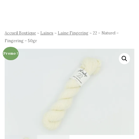
Accueil Boutique
~
Laines
~
Laine Fingering
~ 22 – Naturel –
Fingering – 50gr
Promo !